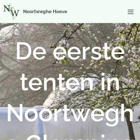
Noortweghe Hoeve
De eerste
tenten in
Noortwegh